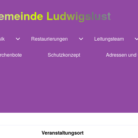
gemeinde Ludwigslust
ik
Restaurierungen
Leitungsteam
Unternavigation von Kirchenmusik
Unternavigation von Rest
irchenbote
Schutzkonzept
Adressen und 
ation von Gebäude
Veranstaltungsort