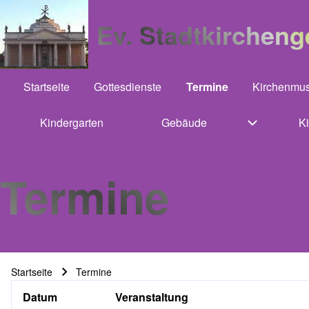
Ev. Stadtkirchen
Startseite
Gottesdienste
Termine
Kirchenmus
Hauptnavigation
Kindergarten
(opens in new tab)
Gebäude
K
Unternavig
Termine
Startseite
Termine
Pfadnavigation
Datum
Veranstaltung