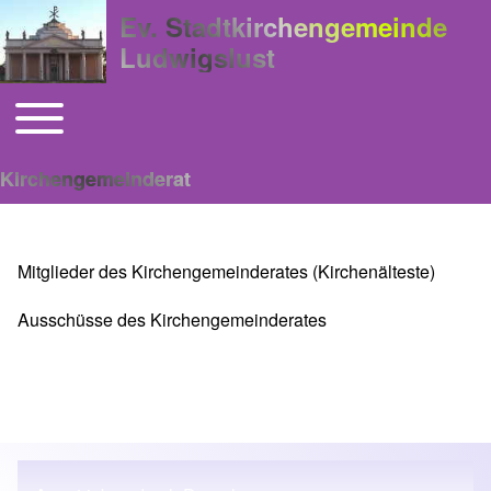
Ev. Stadtkirchengemeinde
Ludwigslust
Toggle main menu
Hauptnavigation
Kirchengemeinderat
Mitglieder des Kirchengemeinderates (Kirchenälteste)
Ausschüsse des Kirchengemeinderates