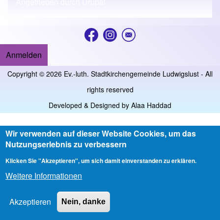
Angetrieben durch
Drupal
Anmelden
User account menu
Copyright © 2026 Ev.-luth. Stadtkirchengemeinde Ludwigslust - All
rights reserved
Developed & Designed by
Alaa Haddad
Wir verwenden auf dieser Website Cookies, um das
Nutzungserlebnis zu verbessern
Klicken Sie "Akzeptieren", um sich damit einverstanden zu erklären.
Weitere Informationen
Akzeptieren
Nein, danke