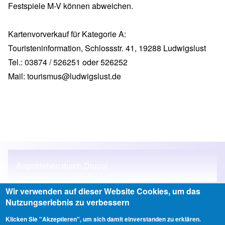
Festspiele M-V können abweichen.
Kartenvorverkauf für Kategorie A:
Touristeninformation, Schlossstr. 41, 19288 Ludwigslust
Tel.: 03874 / 526251 oder 526252
Mail:
tourismus@ludwigslust.de
Angetrieben durch
Drupal
Wir verwenden auf dieser Website Cookies, um das
Nutzungserlebnis zu verbessern
Anmelden
Klicken Sie "Akzeptieren", um sich damit einverstanden zu erklären.
User account menu