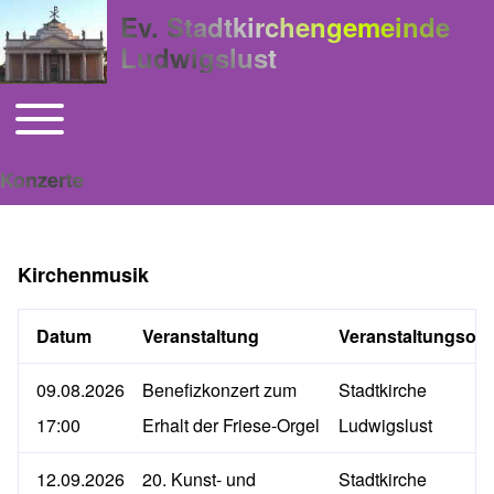
Ev. Stadtkirchengemeinde
Ludwigslust
Toggle main menu
Hauptnavigation
Konzerte
Kirchenmusik
Datum
Veranstaltung
Veranstaltungsort
09.08.2026
Benefizkonzert zum
Stadtkirche
17:00
Erhalt der Friese-Orgel
Ludwigslust
12.09.2026
20. Kunst- und
Stadtkirche