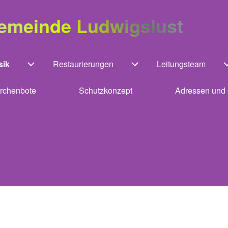
gemeinde Ludwigslust
sik
Restaurierungen
Leitungsteam
Unternavigation von Kirchenmusik
Unternavigation von Rest
irchenbote
Schutzkonzept
Adressen und 
ation von Gebäude