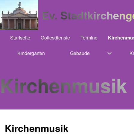
Ev. Stadtkirchen
Startseite
Gottesdienste
Termine
Kirchenmu
Hauptnavigation
Kindergarten
(opens in new tab)
Gebäude
K
Unternavig
Kirchenmusik
Kirchenmusik