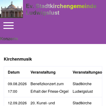
Ev. Stadtkirchengemeinde
Ludwigslust
Toggle main menu
Hauptnavigation
Konzerte
Kirchenmusik
Datum
Veranstaltung
Veranstaltungsort
09.08.2026
Benefizkonzert zum
Stadtkirche
17:00
Erhalt der Friese-Orgel
Ludwigslust
12.09.2026
20. Kunst- und
Stadtkirche