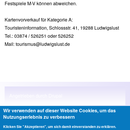
Festspiele M-V können abweichen.
Kartenvorverkauf für Kategorie A:
Touristeninformation, Schlossstr. 41, 19288 Ludwigslust
Tel.: 03874 / 526251 oder 526252
Mail:
tourismus@ludwigslust.de
Angetrieben durch
Drupal
Wir verwenden auf dieser Website Cookies, um das
Nutzungserlebnis zu verbessern
Anmelden
Klicken Sie "Akzeptieren", um sich damit einverstanden zu erklären.
User account menu