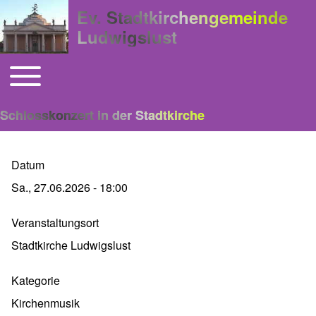
Ev. Stadtkirchengemeinde
Ludwigslust
Toggle main menu
Hauptnavigation
Schlosskonzert in der Stadtkirche
Datum
Sa., 27.06.2026 - 18:00
Veranstaltungsort
Stadtkirche Ludwigslust
Kategorie
Kirchenmusik