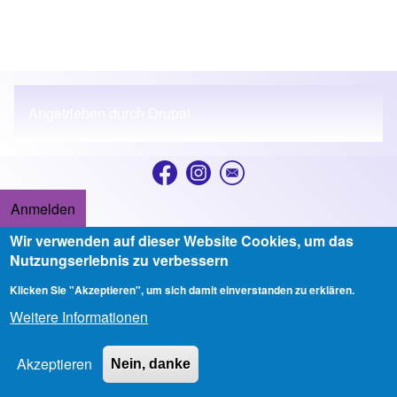
Angetrieben durch
Drupal
Anmelden
User account menu
Wir verwenden auf dieser Website Cookies, um das
Copyright © 2026 Ev.-luth. Stadtkirchengemeinde Ludwigslust - All
Nutzungserlebnis zu verbessern
rights reserved
Klicken Sie "Akzeptieren", um sich damit einverstanden zu erklären.
Developed & Designed by
Alaa Haddad
Weitere Informationen
Akzeptieren
Nein, danke