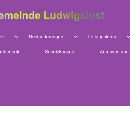
gemeinde Ludwigslust
ik
Restaurierungen
Leitungsteam
Unternavigation von Kirchenmusik
Unternavigation von Rest
irchenbote
Schutzkonzept
Adressen und 
ation von Gebäude