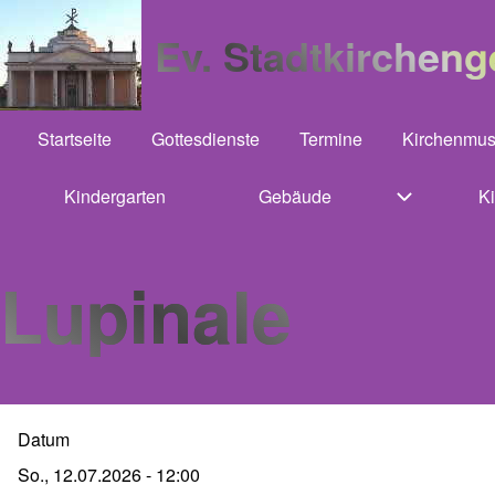
Ev. Stadtkirchen
Startseite
Gottesdienste
Termine
Kirchenmus
Hauptnavigation
Kindergarten
(opens in new tab)
Gebäude
K
Unternavig
Lupinale
Datum
So., 12.07.2026 - 12:00